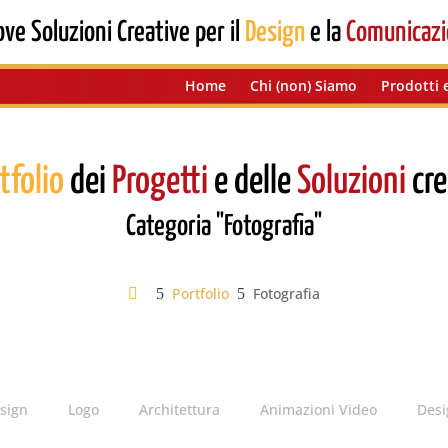
ve Soluzioni Creative per il
Design
e la
Comunicazi
Home
Chi (non) Siamo
Prodotti e
tfolio
dei
Progetti
e delle
Soluzioni
cre
Categoria "
Fotografia
"
Portfolio
Fotografia
5
5
sign
Logo
Architettura
Animazioni Video
Des